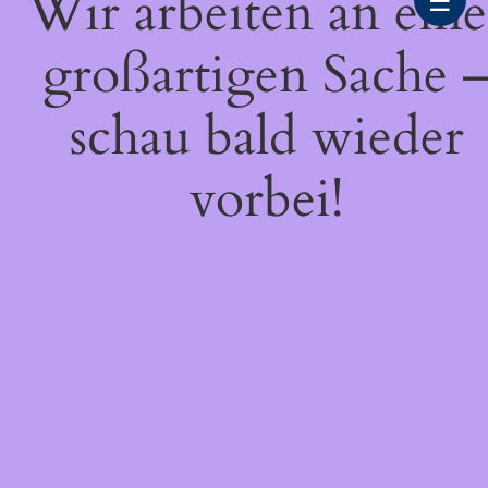
Wir arbeiten an eine
☰
großartigen Sache 
schau bald wieder
vorbei!