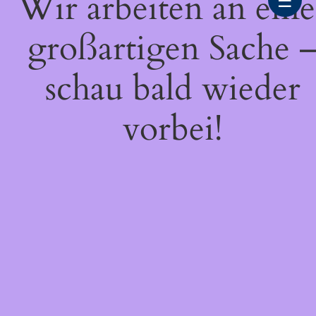
Wir arbeiten an eine
☰
großartigen Sache 
schau bald wieder
vorbei!