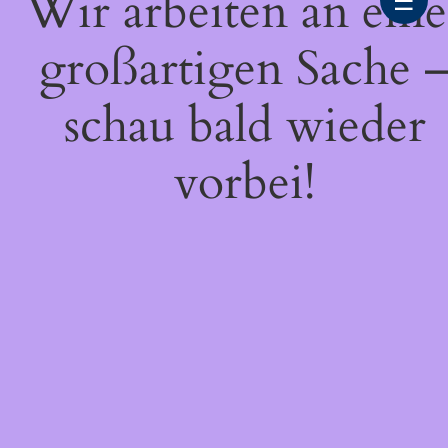
Wir arbeiten an eine
☰
großartigen Sache 
schau bald wieder
vorbei!