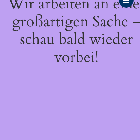
Wir arbeiten an eine
☰
großartigen Sache 
schau bald wieder
vorbei!