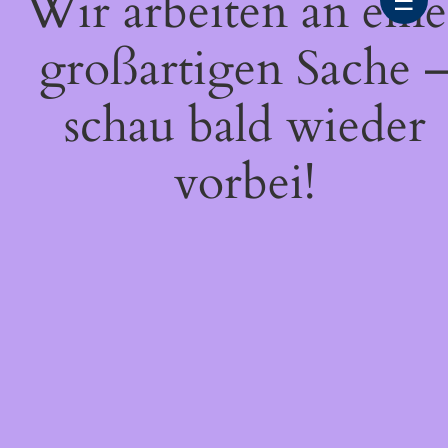
Wir arbeiten an eine
☰
großartigen Sache 
schau bald wieder
vorbei!