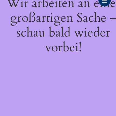
Wir arbeiten an eine
☰
großartigen Sache 
schau bald wieder
vorbei!