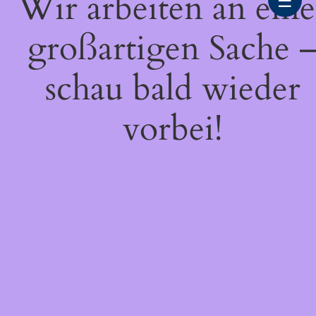
Wir arbeiten an eine
☰
großartigen Sache 
schau bald wieder
vorbei!