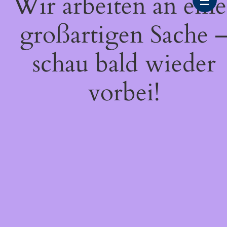
Wir arbeiten an eine
☰
großartigen Sache 
schau bald wieder
vorbei!