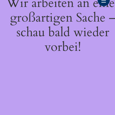
Wir arbeiten an eine
☰
großartigen Sache 
schau bald wieder
vorbei!