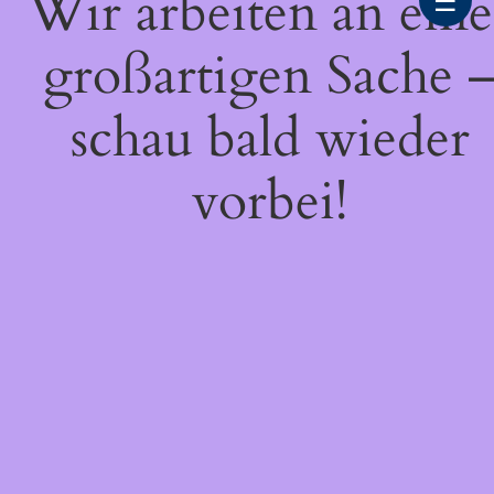
Wir arbeiten an eine
☰
großartigen Sache 
schau bald wieder
vorbei!