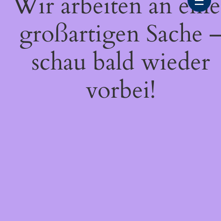
Wir arbeiten an eine
☰
großartigen Sache 
schau bald wieder
vorbei!