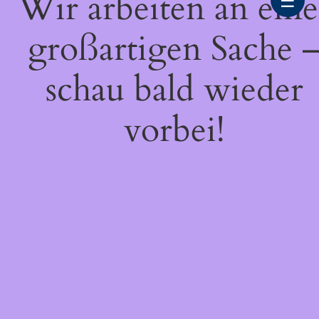
Wir arbeiten an eine
☰
großartigen Sache 
schau bald wieder
vorbei!