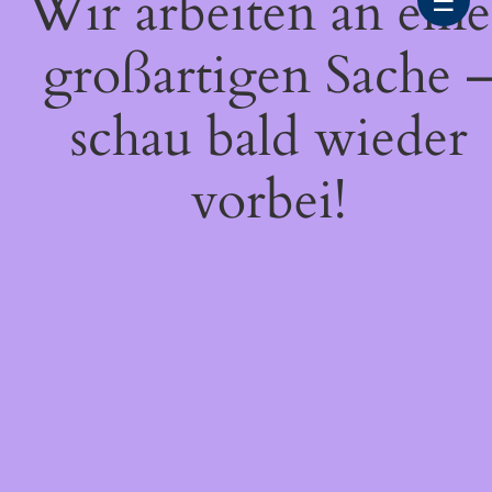
Wir arbeiten an eine
☰
großartigen Sache 
schau bald wieder
vorbei!