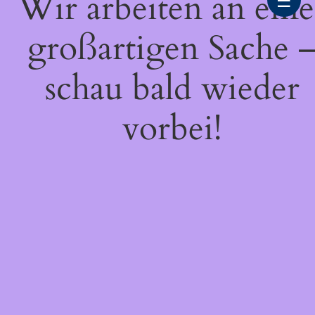
Wir arbeiten an eine
☰
großartigen Sache 
schau bald wieder
vorbei!