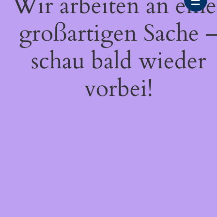
Wir arbeiten an eine
☰
großartigen Sache 
schau bald wieder
vorbei!