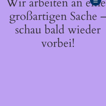
Wir arbeiten an eine
☰
großartigen Sache 
schau bald wieder
vorbei!