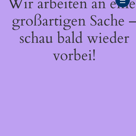
Wir arbeiten an eine
☰
großartigen Sache 
schau bald wieder
vorbei!