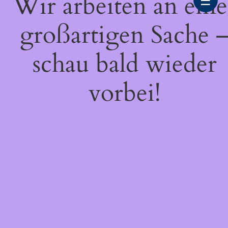
Wir arbeiten an eine
☰
großartigen Sache 
schau bald wieder
vorbei!