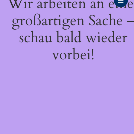
Wir arbeiten an eine
☰
großartigen Sache 
schau bald wieder
vorbei!