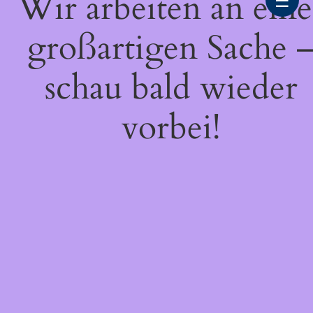
Wir arbeiten an eine
☰
großartigen Sache 
schau bald wieder
vorbei!