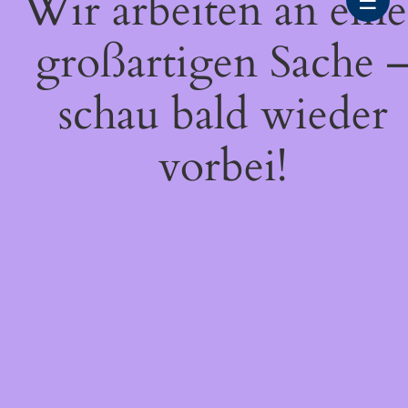
Wir arbeiten an eine
☰
großartigen Sache 
schau bald wieder
vorbei!