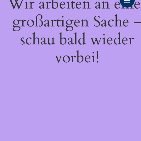
Wir arbeiten an eine
☰
großartigen Sache 
schau bald wieder
vorbei!