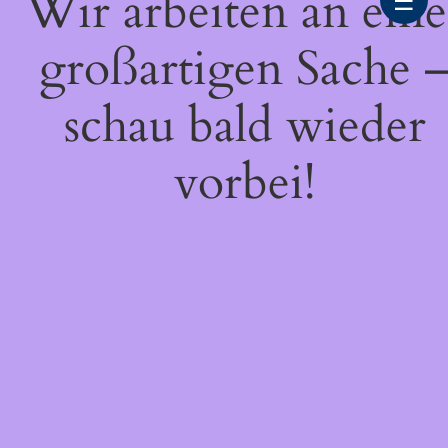
Wir arbeiten an eine
☰
großartigen Sache 
schau bald wieder
vorbei!