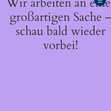
Wir arbeiten an eine
☰
großartigen Sache 
schau bald wieder
vorbei!