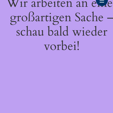
Wir arbeiten an eine
☰
großartigen Sache 
schau bald wieder
vorbei!