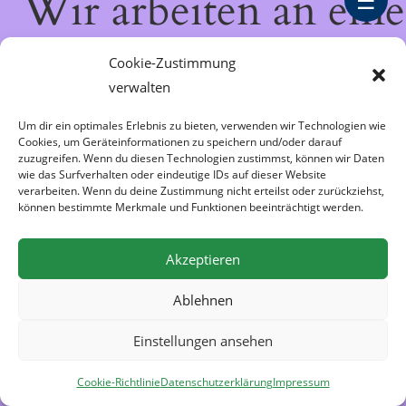
Wir arbeiten an eine
☰
großartigen Sache 
Cookie-Zustimmung
verwalten
schau bald wieder
Um dir ein optimales Erlebnis zu bieten, verwenden wir Technologien wie
Cookies, um Geräteinformationen zu speichern und/oder darauf
vorbei!
zuzugreifen. Wenn du diesen Technologien zustimmst, können wir Daten
wie das Surfverhalten oder eindeutige IDs auf dieser Website
verarbeiten. Wenn du deine Zustimmung nicht erteilst oder zurückziehst,
können bestimmte Merkmale und Funktionen beeinträchtigt werden.
Akzeptieren
Ablehnen
Einstellungen ansehen
Cookie-Richtlinie
Datenschutzerklärung
Impressum