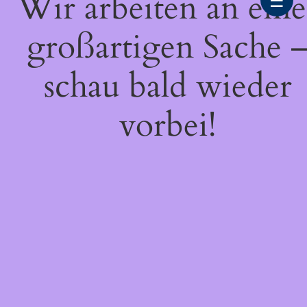
Wir arbeiten an eine
☰
großartigen Sache 
schau bald wieder
vorbei!