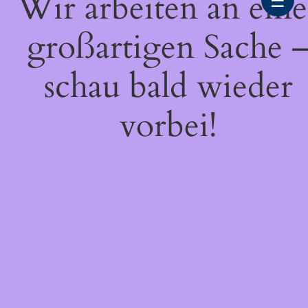
Wir arbeiten an eine
☰
großartigen Sache 
schau bald wieder
vorbei!