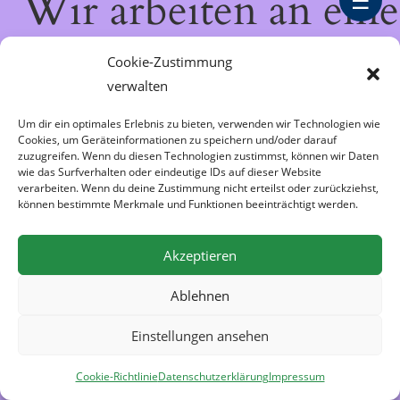
Wir arbeiten an eine
☰
großartigen Sache 
Cookie-Zustimmung
verwalten
schau bald wieder
Um dir ein optimales Erlebnis zu bieten, verwenden wir Technologien wie
Cookies, um Geräteinformationen zu speichern und/oder darauf
vorbei!
zuzugreifen. Wenn du diesen Technologien zustimmst, können wir Daten
wie das Surfverhalten oder eindeutige IDs auf dieser Website
verarbeiten. Wenn du deine Zustimmung nicht erteilst oder zurückziehst,
können bestimmte Merkmale und Funktionen beeinträchtigt werden.
Akzeptieren
Ablehnen
Einstellungen ansehen
Cookie-Richtlinie
Datenschutzerklärung
Impressum