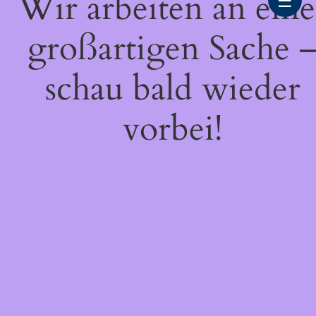
Wir arbeiten an eine
☰
großartigen Sache 
schau bald wieder
vorbei!