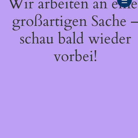
Wir arbeiten an eine
☰
großartigen Sache 
schau bald wieder
vorbei!