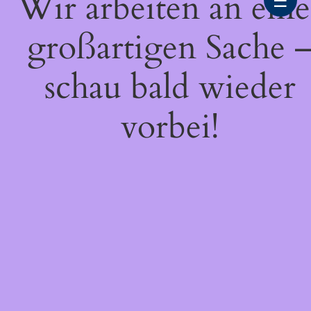
Wir arbeiten an eine
☰
großartigen Sache 
schau bald wieder
vorbei!