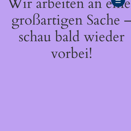
Wir arbeiten an eine
☰
großartigen Sache 
schau bald wieder
vorbei!