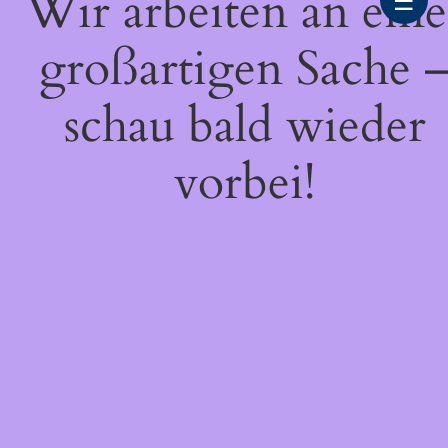
Wir arbeiten an eine
☰
großartigen Sache 
schau bald wieder
vorbei!