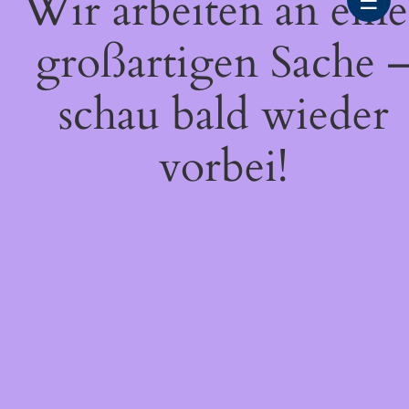
Wir arbeiten an eine
☰
großartigen Sache 
schau bald wieder
vorbei!