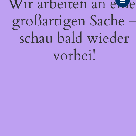
Wir arbeiten an eine
☰
großartigen Sache 
schau bald wieder
vorbei!