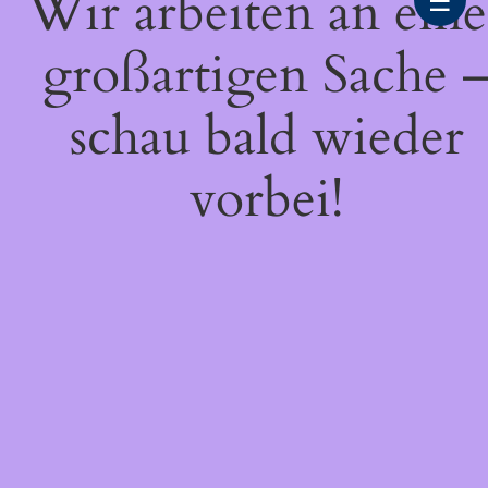
Wir arbeiten an eine
☰
großartigen Sache 
schau bald wieder
vorbei!